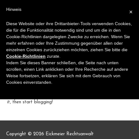
Zum
Hinweis
×
Inhalt
springen
Diese Website oder ihre Drittanbieter-Tools verwenden Cookies,
die für die Funktionalität notwendig sind und um die in den
Cookie-Richtlinien dargelegten Zwecke zu erreichen. Wenn Sie
Uncategorized
mehr erfahren oder Ihre Zustimmung gegenüber allen oder
einzelnen Cookies zurückziehen möchten, ziehen Sie bitte die
Cookie-Richtlinien
zurate.
Indem Sie dieses Banner schließen, die Seite nach unten
Hello world!
scrollen, einen Link anklicken oder Ihre Recherche auf andere
Weise fortsetzen, erklären Sie sich mit dem Gebrauch von
Ein Kommentar
/
Uncategorized
/ Von
Jenny
Cookies einverstanden.
Welcome to WordPress. This is your first post. Edit or delete
it, then start blogging!
Copyright © 2026
Eickmeier Rechtsanwalt