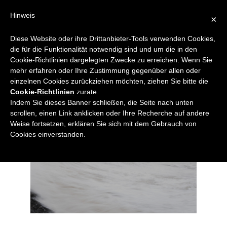
Zum
Hinweis
×
Inhalt
springen
Diese Website oder ihre Drittanbieter-Tools verwenden Cookies,
die für die Funktionalität notwendig sind und um die in den
„Wenn du im Recht bist, kannst 
Cookie-Richtlinien dargelegten Zwecke zu erreichen. Wenn Sie
du dir leisten, die Ruhe zu 
mehr erfahren oder Ihre Zustimmung gegenüber allen oder
bewahren; und wenn du im 
einzelnen Cookies zurückziehen möchten, ziehen Sie bitte die
Cookie-Richtlinien
zurate.
Unrecht bist, kannst du dir nicht 
Indem Sie dieses Banner schließen, die Seite nach unten
leisten, sie zu verlieren.“
scrollen, einen Link anklicken oder Ihre Recherche auf andere
Weise fortsetzen, erklären Sie sich mit dem Gebrauch von
M. Gandhi
Cookies einverstanden.